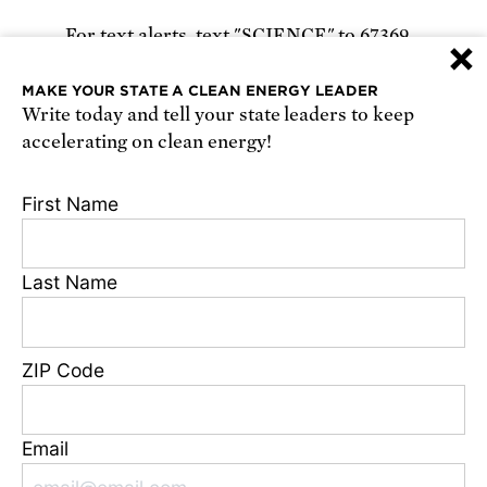
For text alerts,
text "SCIENCE" to 67369
×
or
sign up online
.
MAKE YOUR STATE A CLEAN ENERGY LEADER
Write today and tell your state leaders to keep
Receive urgent alerts about opportunities to
accelerating on clean energy!
defend science. Recurring messages. Reply STOP
to cancel. Msg & data rates may apply.
Terms,
First Name
Conditions, and Privacy Policy
.
Last Name
Footer
Privacy Policy
ZIP Code
State Disclosures
FAQ
Media Center
Email
Jobs